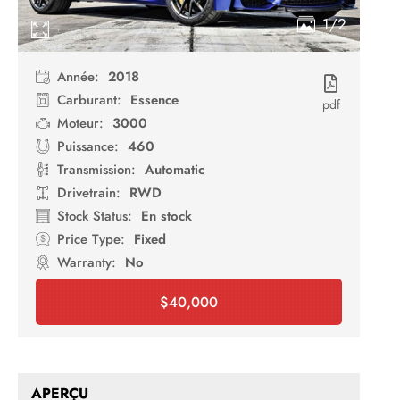
1/2
Année:
2018
Carburant:
Essence
pdf
Moteur:
3000
Puissance:
460
Transmission:
Automatic
Drivetrain:
RWD
Stock Status:
En stock
Price Type:
Fixed
Warranty:
No
$
40,000
Booking
APERÇU