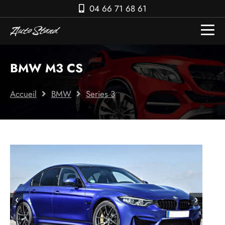
04 66 71 68 61
BMW M3 CS
Accueil
BMW
Series 3
‹
›