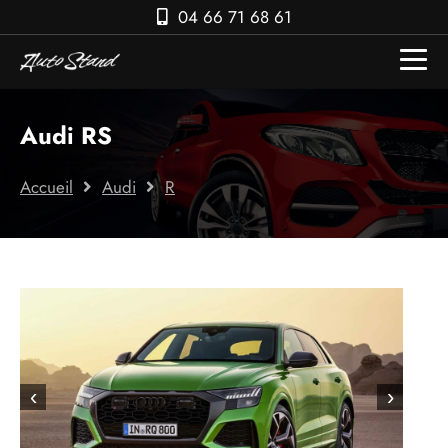
04 66 71 68 61
Audi RS
Accueil
Audi
R
‹
›