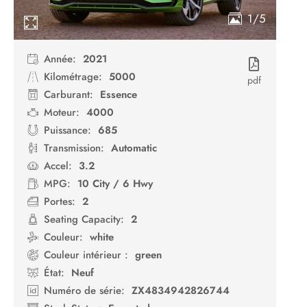
1/5
Année:
2021
Kilométrage:
5000
pdf
Carburant:
Essence
Moteur:
4000
Puissance:
685
Transmission:
Automatic
Accel:
3.2
MPG:
10 City / 6 Hwy
Portes:
2
Seating Capacity:
2
Couleur:
white
Couleur intérieur :
green
État:
Neuf
Numéro de série:
ZX4834942826744