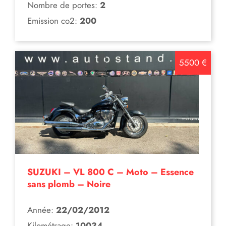
Nombre de portes:
2
Emission co2:
200
5500 €
SUZUKI – VL 800 C – Moto – Essence
sans plomb – Noire
Année:
22/02/2012
Kilométrage:
10034