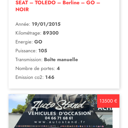
SEAT – TOLEDO – Berline – GO –
NOIR
Année:
19/01/2015
Kilométrage:
89300
Energie:
GO
Puissance:
105
Transmission:
Boîte manuelle
Nombre de portes:
4
Emission co2:
146
13500 €