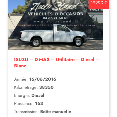
19990 €
ISUZU – D-MAX – Utilitaire – Diesel –
Blanc
Année:
16/06/2016
Kilométrage:
38350
Energie:
Diesel
Puissance:
163
Transmission:
Boîte manuelle