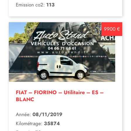
Emission co2:
113
9900 €
FIAT – FIORINO – Utilitaire – ES –
BLANC
Année:
08/11/2019
Kilométrage:
35874