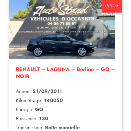
7990 €
RENAULT – LAGUNA – Berline – GO –
NOIR
Année:
21/09/2011
Kilométrage:
140050
Energie:
GO
Puissance:
130
Transmission:
Boîte manuelle