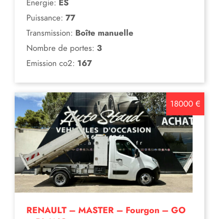
Energie:
ES
Puissance:
77
Transmission:
Boîte manuelle
Nombre de portes:
3
Emission co2:
167
18000 €
RENAULT – MASTER – Fourgon – GO