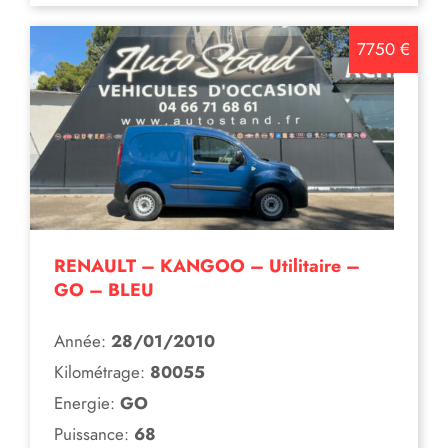
7750 €
RENAULT – KANGOO – Utilitaire –
GO – BLEU
Année:
28/01/2010
Kilométrage:
80055
Energie:
GO
Puissance:
68