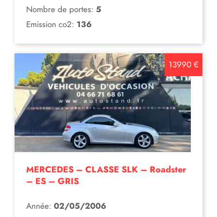
Nombre de portes:
5
Emission co2:
136
13990 €
MERCEDES – CLASSE SLK – Roadster
– ES – GRIS
Année:
02/05/2006