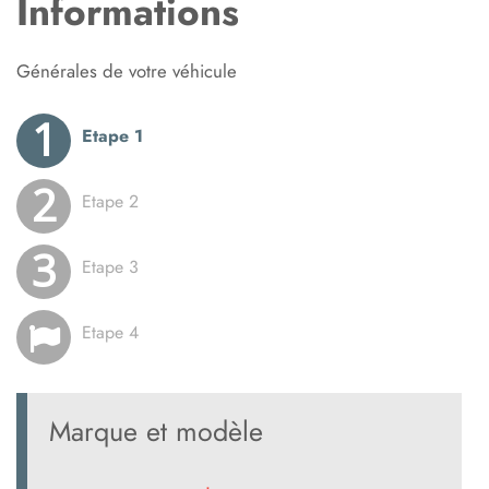
Informations
Générales de votre véhicule
Pour la reprise
Envoyez les photos de
Vos coordonnées
Etape 1
votre véhicules
de votre véhicule
Etape 2
Etape 3
Etape 4
Marque et modèle