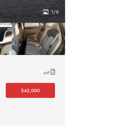
1/6
pdf
$
42,000
Booking