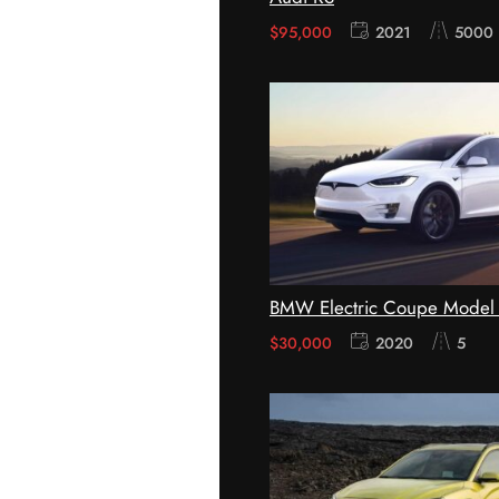
$
95,000
2021
5000
BMW Electric Coupe Model
$
30,000
2020
5