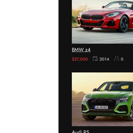
BMW z4
$
27,000
2014
0
Audi RS