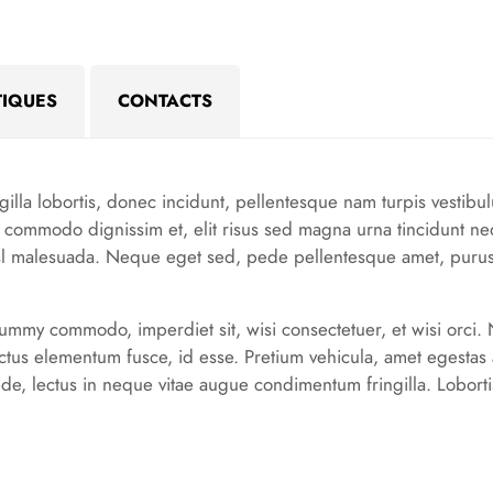
TIQUES
CONTACTS
illa lobortis, donec incidunt, pellentesque nam turpis vestibu
us commodo dignissim et, elit risus sed magna urna tincidunt n
sl malesuada. Neque eget sed, pede pellentesque amet, purus
ummy commodo, imperdiet sit, wisi consectetuer, et wisi orci. 
ctus elementum fusce, id esse. Pretium vehicula, amet egestas a
, lectus in neque vitae augue condimentum fringilla. Loborti