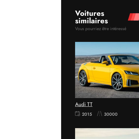
Voitures
similaires
Vous pourriez être intéressé
Audi TT
2015
30000