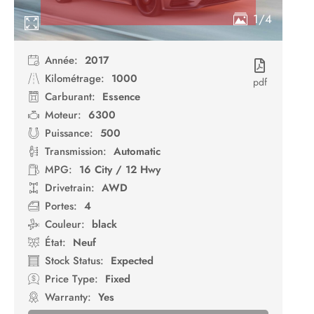
1/4
Année:
2017
Kilométrage:
1000
pdf
Carburant:
Essence
Moteur:
6300
Puissance:
500
Transmission:
Automatic
MPG:
16 City / 12 Hwy
Drivetrain:
AWD
Portes:
4
Couleur:
black
État:
Neuf
Stock Status:
Expected
Price Type:
Fixed
Warranty:
Yes