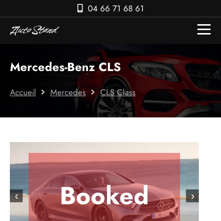
04 66 71 68 61
Mercedes-Benz CLS
Accueil
Mercedes
CLS Class
Booked
‹
›