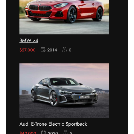
BMW z4
$
27,000
2014
0
Audi E-Trone Electric Sportback
$
42,000
2020
5